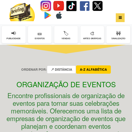
📢
🎫
🏷️
🎨
🚧
HOME
PUBLICIDADE
EVENTOS
VENDAS
ARTES GRÁFICAS
SINALIZAÇÃO
SERVIÇOS
FALE CONOSCO
ORDENAR POR:
📍 DISTÂNCIA
A-Z ALFABÉTICA
LOGIN
ORGANIZAÇÃO DE EVENTOS
Encontre profissionais de organização de
eventos para tornar suas celebrações
memoráveis. Oferecemos uma lista de
empresas de organização de eventos que
planejam e coordenam eventos