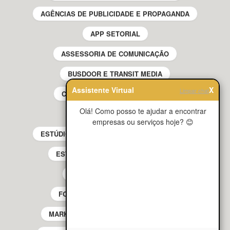
AGÊNCIAS DE PUBLICIDADE E PROPAGANDA
APP SETORIAL
ASSESSORIA DE COMUNICAÇÃO
BUSDOOR E TRANSIT MEDIA
Assistente Virtual
X
Limpar chat
CRIADORES DE CONTEÚDO UGC
Olá! Como posso te ajudar a encontrar
ESTÚDIOS DE ANIMAÇÃO
empresas ou serviços hoje? 😊
ESTÚDIOS DE GRAVAÇÃO DE ÁUDIO E VÍDEO
ESTÚDIOS DE PRODUÇÃO MUSICAL
ESTÚDIOS FOTOGRÁFICOS
FOOD MARKETING
JINGLES
MARKETING DIGITAL
MÍDIA DOOH