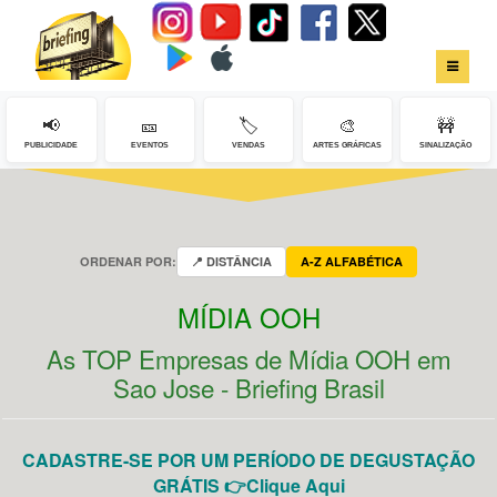
📢
🎫
🏷️
🎨
🚧
HOME
PUBLICIDADE
EVENTOS
VENDAS
ARTES GRÁFICAS
SINALIZAÇÃO
SERVIÇOS
FALE CONOSCO
ORDENAR POR:
📍 DISTÂNCIA
A-Z ALFABÉTICA
LOGIN
MÍDIA OOH
As TOP Empresas de Mídia OOH em
Sao Jose - Briefing Brasil
CADASTRE-SE POR UM PERÍODO DE DEGUSTAÇÃO
GRÁTIS 👉Clique Aqui