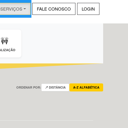
SERVIÇOS
FALE CONOSCO
LOGIN
🚧
ALIZAÇÃO
ORDENAR POR:
📍 DISTÂNCIA
A-Z ALFABÉTICA