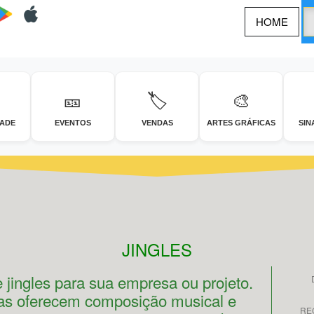
HOME
🎫
🏷️
🎨
DADE
EVENTOS
VENDAS
ARTES GRÁFICAS
SIN
JINGLES
 jingles para sua empresa ou projeto.
as oferecem composição musical e
RE