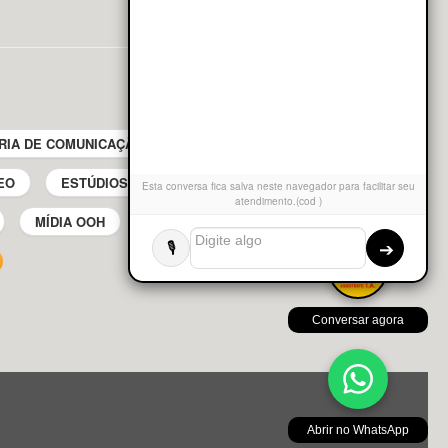
RIA DE COMUNICAÇÃO
BUSDOOR E TRANSIT MEDIA
EO
ESTÚDIOS DE PRODUÇÃO MUSICAL
Esta conversa fica salva neste navegador para facilitar seu
atendimento.(cod )
MÍDIA OOH
PRODUTORAS DE ÁUDIO
➔
🎙️
Conversar agora
Abrir no WhatsApp