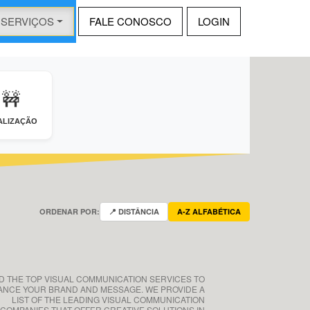
SERVIÇOS
FALE CONOSCO
LOGIN
🚧
ALIZAÇÃO
ORDENAR POR:
📍 DISTÂNCIA
A-Z ALFABÉTICA
ND THE TOP VISUAL COMMUNICATION SERVICES TO
NCE YOUR BRAND AND MESSAGE. WE PROVIDE A
LIST OF THE LEADING VISUAL COMMUNICATION
COMPANIES THAT OFFER CREATIVE SOLUTIONS IN