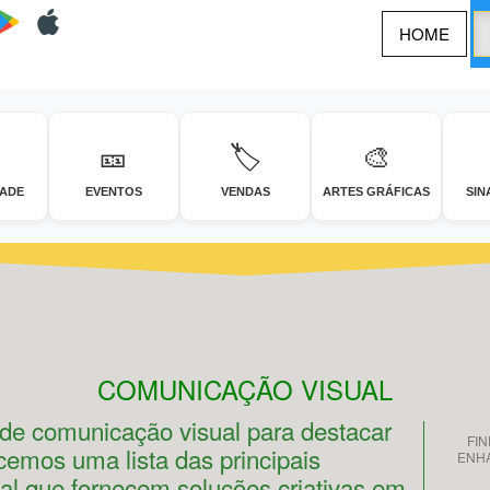
HOME
🎫
🏷️
🎨
DADE
EVENTOS
VENDAS
ARTES GRÁFICAS
SIN
COMUNICAÇÃO VISUAL
 de comunicação visual para destacar
FI
mos uma lista das principais
ENHA
l que fornecem soluções criativas em