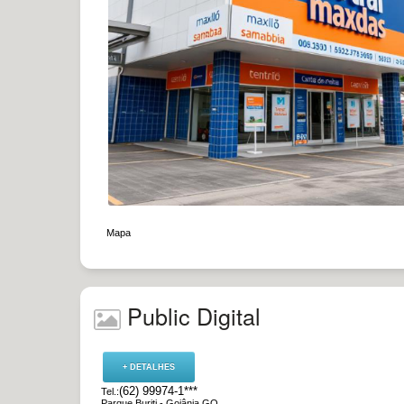
|
Mapa
Public Digital
+ DETALHES
(62) 99974-1***
Tel.:
Parque Buriti - Goiânia GO