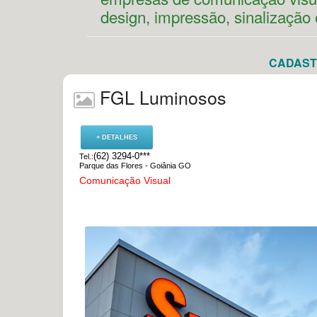
design, impressão, sinalização 
CADASTR
FGL Luminosos
+ DETALHES
(62) 3294-0***
Tel.:
Parque das Flores - Goiânia GO
Comunicação Visual