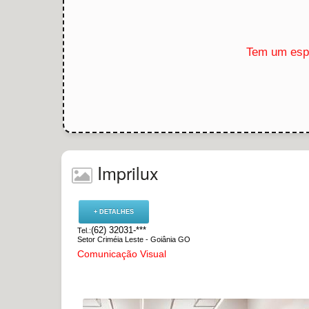
Tem um espa
Imprilux
+ DETALHES
(62) 32031-***
Tel.:
Setor Criméia Leste - Goiânia GO
Comunicação Visual