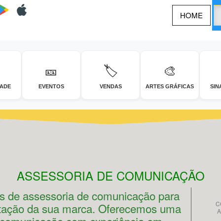
HOME
🎫
🏷️
🎨
DADE
EVENTOS
VENDAS
ARTES GRÁFICAS
SIN
ASSESSORIA DE COMUNICAÇÃO
as de assessoria de comunicação para
C
putação da sua marca. Oferecemos uma
A