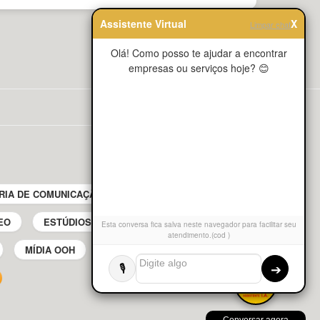
Assistente Virtual
X
Limpar chat
Olá! Como posso te ajudar a encontrar
empresas ou serviços hoje? 😊
RIA DE COMUNICAÇÃO
BUSDOOR E TRANSIT MEDIA
EO
ESTÚDIOS DE PRODUÇÃO MUSICAL
Esta conversa fica salva neste navegador para facilitar seu
atendimento.(cod )
MÍDIA OOH
PRODUTORAS DE ÁUDIO
➔
🎙️