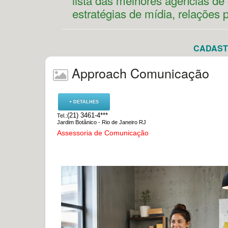
lista das melhores agências d
estratégias de mídia, relações 
CADASTR
Approach Comunicação
+ DETALHES
(21) 3461-4***
Tel.:
Jardim Botânico - Rio de Janeiro RJ
Assessoria de Comunicação