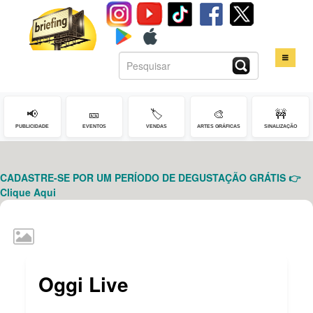
📢
🎫
🏷️
🎨
🚧
HOME
PUBLICIDADE
EVENTOS
VENDAS
ARTES GRÁFICAS
SINALIZAÇÃO
SERVIÇOS
CADASTRE-SE POR UM PERÍODO DE DEGUSTAÇÃO GRÁTIS 👉
CONTATO
Clique Aqui
LOGIN
Oggi Live