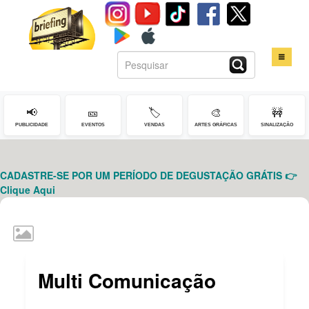
📢
🎫
🏷️
🎨
🚧
HOME
PUBLICIDADE
EVENTOS
VENDAS
ARTES GRÁFICAS
SINALIZAÇÃO
SERVIÇOS
CADASTRE-SE POR UM PERÍODO DE DEGUSTAÇÃO GRÁTIS 👉
CONTATO
Clique Aqui
LOGIN
Multi Comunicação