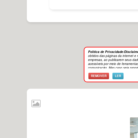
Política de Privacidade/Disclaim
obtidos das páginas da internet e
empresas, ao publicarem seus dado
acessíveis por meio de ferramenta
comunicação. Mas caso seja propri
'Remover'. Imagem meramente ilustra
REMOVER
LER