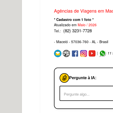
Agências de Viagens em Ma
* Cadastro com 1 foto *
Atualizado em
Maio / 2026
(82) 3231-7728
Tel.:
- Maceió - 57036-760 - AL - Brasil
|
11
🤖
Pergunte à IA: