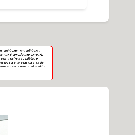
os publicados são públicos e
sa não é considerado crime. As
sejam visíveis ao público e
r pessoas a empresas da área de
e em contato conosco pelo botão