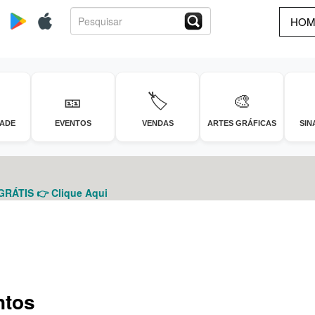
HOM
🎫
🏷️
🎨
DADE
EVENTOS
VENDAS
ARTES GRÁFICAS
SIN
ÁTIS 👉 Clique Aqui
ntos