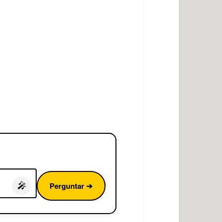
Perguntar ➔
🎤