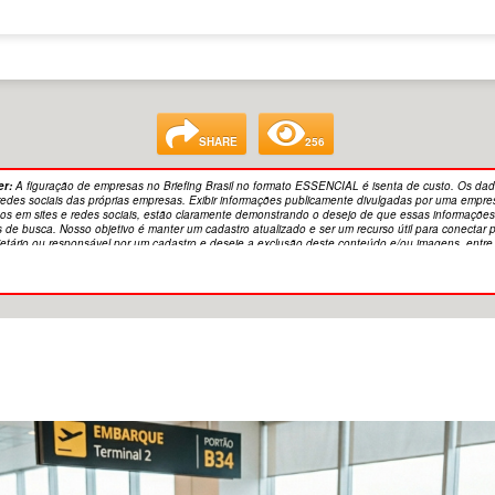
SHARE
256
er:
A figuração de empresas no Briefing Brasil no formato ESSENCIAL é isenta de custo. Os dad
 redes sociais das próprias empresas. Exibir informações publicamente divulgadas por uma empre
s em sites e redes sociais, estão claramente demonstrando o desejo de que essas informações 
s de busca. Nosso objetivo é manter um cadastro atualizado e ser um recurso útil para conecta
etário ou responsável por um cadastro e deseje a exclusão deste conteúdo e/ou imagens, entr
tiva gerada por Inteligência Artificial.