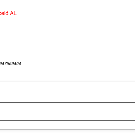
ceió AL
 947559404