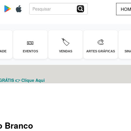
HOM
🎫
🏷️
🎨
DADE
EVENTOS
VENDAS
ARTES GRÁFICAS
SIN
ÁTIS 👉 Clique Aqui
o Branco