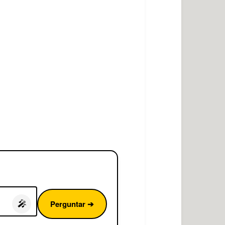
Perguntar ➔
🎤