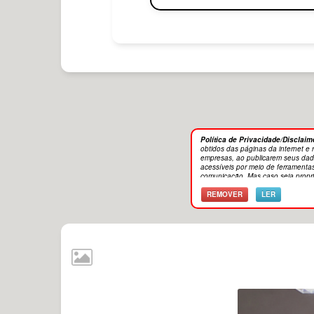
Política de Privacidade/Disclaim
obtidos das páginas da internet e
empresas, ao publicarem seus dado
acessíveis por meio de ferramenta
comunicação. Mas caso seja propri
'Remover'. Imagem meramente ilustra
REMOVER
LER