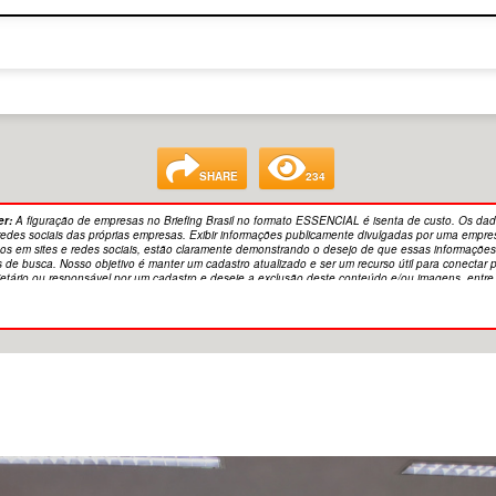
SHARE
234
er:
A figuração de empresas no Briefing Brasil no formato ESSENCIAL é isenta de custo. Os dad
 redes sociais das próprias empresas. Exibir informações publicamente divulgadas por uma empre
s em sites e redes sociais, estão claramente demonstrando o desejo de que essas informações 
s de busca. Nosso objetivo é manter um cadastro atualizado e ser um recurso útil para conecta
etário ou responsável por um cadastro e deseje a exclusão deste conteúdo e/ou imagens, entr
tiva gerada por Inteligência Artificial.